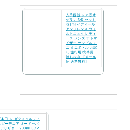
入手困難 レア香水
ゲラン 3個 セット
各1ml イディール
アンソレンス ヴォ
ルトニュイ レディ
ース メンズ アトマ
イザー サンプル ミ
ニ ミニボトル お試
し 旅行用 携帯用
持ち歩き 【メール
便 送料無料】
ANELレ ゼクスクルジフ
ルガーデニア オードゥパ
リザター 200ml EDP