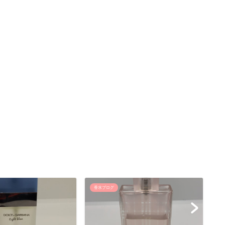
香水ブログ
香