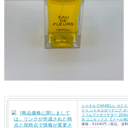
シャネル CHANELレ ゼク
ドゥ シャネルガーデニア 
ファムヴァポリザター 200ml
水 ユニセックス 【メール
価格：61640円（税込、送料