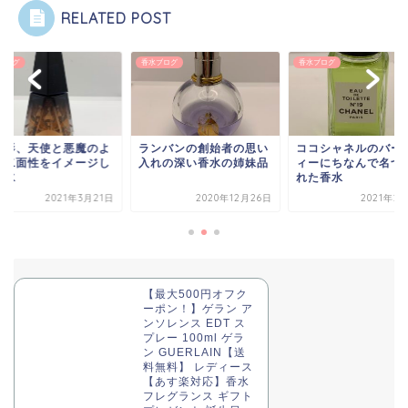
RELATED POST
ブログ
香水ブログ
香水ブログ
と影、天使と悪魔のよ
ランバンの創始者の思い
ココシャネルのバー
な二面性をイメージし
入れの深い香水の姉妹品
ィーにちなんで名づ
香水
れた香水
2021年3月21日
2020年12月26日
2021年2
【最大500円オフク
ーポン！】ゲラン ア
ンソレンス EDT ス
プレー 100ml ゲラ
ン GUERLAIN【送
料無料】 レディース
【あす楽対応】香水
フレグランス ギフト