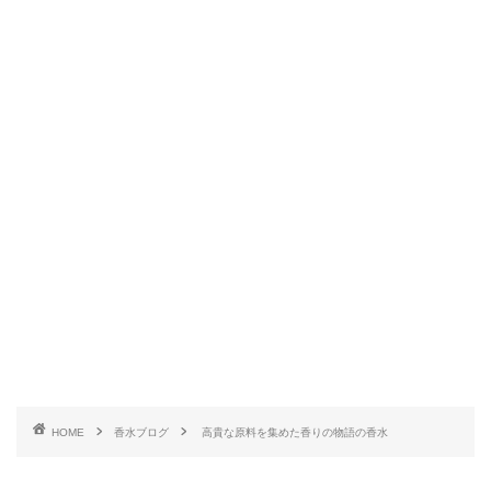
HOME
香水ブログ
高貴な原料を集めた香りの物語の香水