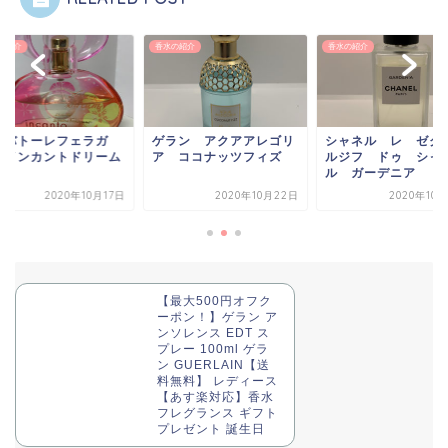
の紹介
香水の紹介
香水の紹介
ルバトーレフェラガ
ゲラン アクアアレゴリ
シャネル レ ゼク
 インカントドリーム
ア ココナッツフィズ
ルジフ ドゥ シャ
ル ガーデニア
2020年10月17日
2020年10月22日
2020年10
【最大500円オフク
ーポン！】ゲラン ア
ンソレンス EDT ス
プレー 100ml ゲラ
ン GUERLAIN【送
料無料】 レディース
【あす楽対応】香水
フレグランス ギフト
プレゼント 誕生日