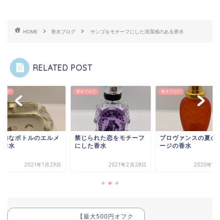
HOME
香水ブログ
サンゴをモチーフにした清潔感のある香水
RELATED POST
ブログ
香水ブログ
香水ブログ
性的なボトルのエルメ
禁じられた恋をモチーフ
プロヴァンスの夏の
の香水
にした香水
ージの香水
2021年1月29日
2021年2月28日
2020年1
【最大500円オフク