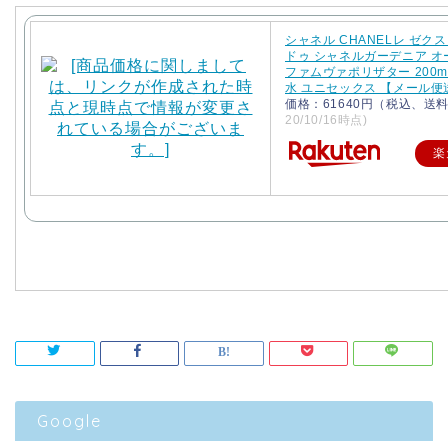
シャネル CHANELレ ゼク
ドゥ シャネルガーデニア 
ファムヴァポリザター 200ml
水 ユニセックス 【メール
価格：61640円（税込、送料
20/10/16時点)
楽
Google